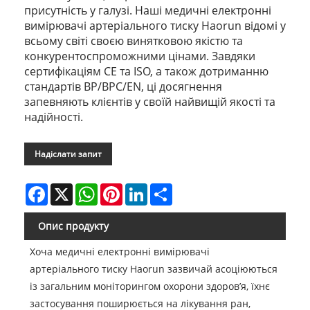
присутність у галузі. Наші медичні електронні
вимірювачі артеріального тиску Haorun відомі у
всьому світі своєю винятковою якістю та
конкурентоспроможними цінами. Завдяки
сертифікаціям CE та ISO, а також дотриманню
стандартів BP/BPC/EN, ці досягнення
запевняють клієнтів у своїй найвищій якості та
надійності.
Надіслати запит
Facebook
X
WhatsApp
Pinterest
LinkedIn
Share
Опис продукту
Хоча медичні електронні вимірювачі
артеріального тиску Haorun зазвичай асоціюються
із загальним моніторингом охорони здоров’я, їхнє
застосування поширюється на лікування ран,