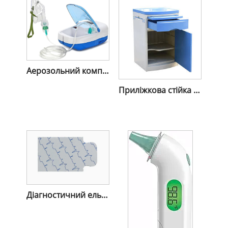
Аерозольний компресорний небулайзер
Приліжкова стійка для зберігання
Діагностичний ельцетрод