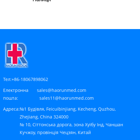
Тел:
+86-18067898062
Електронна
sales@haorunmed.com
пошта:
sales11@haorunmed.com
Адреса:
№1 Будівля, Feicuibinjiang, Kecheng, Quzhou,
Zhejiang, China 324000
№ 10, Сіттонська дорога, зона Хуїбу Інд, Чаншан
Кучжоу, провінція Чецзян, Китай