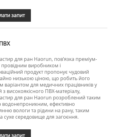
лати запит
 ПВХ
стир для ран Haorun, пов’язка преміум-
таї провідним виробником і
оваційний продукт пропонує чудовий
чайно низькою ціною, що робить його
 варіантом для медичних працівників у
й з високоякісного ПВХ-матеріалу,
стир для ран Haorun розроблений таким
ю водонепроникним, ефективно
ню вологи та рідини на рану, таким
а сухе середовище для загоєння.
лати запит