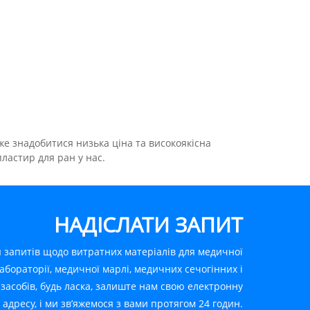
же знадобитися низька ціна та високоякісна
ластир для ран у нас.
НАДІСЛАТИ ЗАПИТ
 запитів щодо витратних матеріалів для медичної
абораторії, медичної марлі, медичних сечогінних і
засобів, будь ласка, залиште нам свою електронну
адресу, і ми зв’яжемося з вами протягом 24 годин.