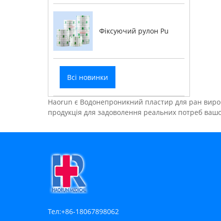
Фіксуючий рулон Pu
Всі новинки
Haorun є Водонепроникний пластир для ран виробн
продукція для задоволення реальних потреб вашо
Тел:
+86-18067898062