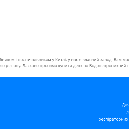
иком і постачальником у Китаї, у нас є власний завод. Вам мо
го регіону. Ласкаво просимо купити дешево Водонепроникний п
Для
л
респіраторних 