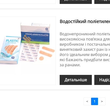
Водостійкий поліетиле
Водонепроникний поліети
високоякісна пов’язка для 
виробником і постачальн
винятковий захист ран із
його ідеальним вибором д
які бажають придбати висо
за ранами.
Детальніше
Надіс
<
1
>