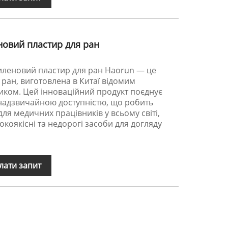
новий пластир для ран
леновий пластир для ран Haorun — це
ран, виготовлена ​​в Китаї відомим
иком. Цей інноваційний продукт поєднує
 надзвичайною доступністю, що робить
ля медичних працівників у всьому світі,
коякісні та недорогі засоби для догляду
лати запит