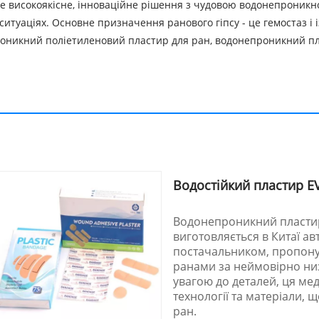
високоякісне, інноваційне рішення з чудовою водонепроникн
итуаціях. Основне призначення ранового гіпсу - це гемостаз і і
роникний поліетиленовий пластир для ран, водонепроникний п
Водостійкий пластир E
Водонепроникний пластир 
виготовляється в Китаї а
постачальником, пропону
ранами за неймовірно ни
увагою до деталей, ця ме
технології та матеріали,
ран.