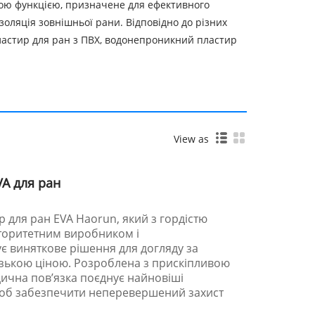
ою функцією, призначене для ефективного
золяція зовнішньої рани. Відповідно до різних
ластир для ран з ПВХ, водонепроникний пластир
View as
VA для ран
для ран EVA Haorun, який з гордістю
вторитетним виробником і
є виняткове рішення для догляду за
зькою ціною. Розроблена з прискіпливою
дична пов’язка поєднує найновіші
 щоб забезпечити неперевершений захист