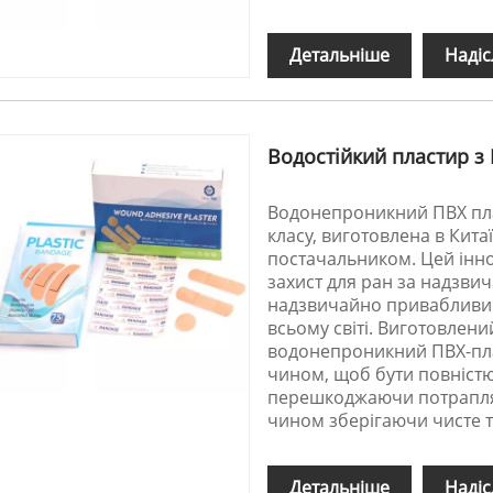
Детальніше
Надіс
Водостійкий пластир з
Водонепроникний ПВХ пла
класу, виготовлена ​​в Ки
постачальником. Цей інн
захист для ран за надзви
надзвичайно привабливим
всьому світі. Виготовлени
водонепроникний ПВХ-пла
чином, щоб бути повніст
перешкоджаючи потраплян
чином зберігаючи чисте т
Детальніше
Надіс