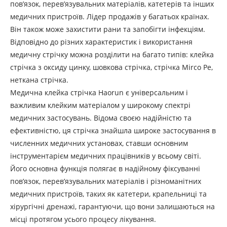
пов’язок, перев’язувальних матеріалів, катетерів та інших
медичних пристроїв. Лідер продажів у багатьох країнах.
Він також може захистити рани та запобігти інфекціям.
Відповідно до різних характеристик і використання
медичну стрічку можна розділити на багато типів: клейка
стрічка з оксиду цинку, шовкова стрічка, стрічка Mirco Pe,
неткана стрічка.
Медична клейка стрічка Haorun є універсальним і
важливим клейким матеріалом у широкому спектрі
медичних застосувань. Відома своєю надійністю та
ефективністю, ця стрічка знайшла широке застосування в
численних медичних установах, ставши основним
інструментарієм медичних працівників у всьому світі.
Його основна функція полягає в надійному фіксуванні
пов’язок, перев’язувальних матеріалів і різноманітних
медичних пристроїв, таких як катетери, крапельниці та
хірургічні дренажі, гарантуючи, що вони залишаються на
місці протягом усього процесу лікування.