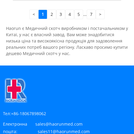
<
1
2
3
4
5
...
7
>
Haorun є Медичний скотч виробником і постачальником у
Китаї, у нас є власний завод. Вам може знадобитися
низька ціна та високоякісна продукція для задоволення
реальних потреб вашого регіону. Ласкаво просимо купити
дешево Медичний скотч у нас.
Тел:
+86-18067898062
Електронна
sales@haorunmed.com
пошта:
sales11@haorunmed.com