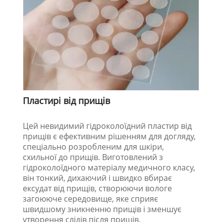
Пластирі від прищів
Цей невидимий гідроколоїдний пластир від
прищів є ефективним рішенням для догляду,
спеціально розробленим для шкіри,
схильної до прищів. Виготовлений з
гідроколоїдного матеріалу медичного класу,
він тонкий, дихаючий і швидко вбирає
ексудат від прищів, створюючи вологе
загоююче середовище, яке сприяє
швидшому зникненню прищів і зменшує
утворення слідів після прищів.