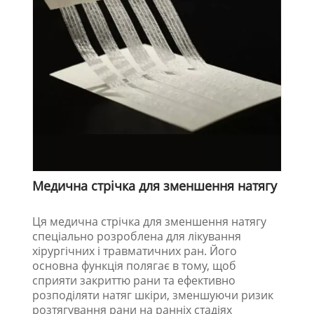
Медична стрічка для зменшення натягу
Ця медична стрічка для зменшення натягу
спеціально розроблена для лікування
хірургічних і травматичних ран. Його
основна функція полягає в тому, щоб
сприяти закриттю рани та ефективно
розподіляти натяг шкіри, зменшуючи ризик
розтягування рани на ранніх стадіях