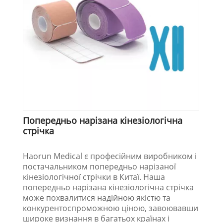
Попередньо нарізана кінезіологічна
стрічка
Haorun Medical є професійним виробником і
постачальником попередньо нарізаної
кінезіологічної стрічки в Китаї. Наша
попередньо нарізана кінезіологічна стрічка
може похвалитися надійною якістю та
конкурентоспроможною ціною, завоювавши
широке визнання в багатьох країнах і