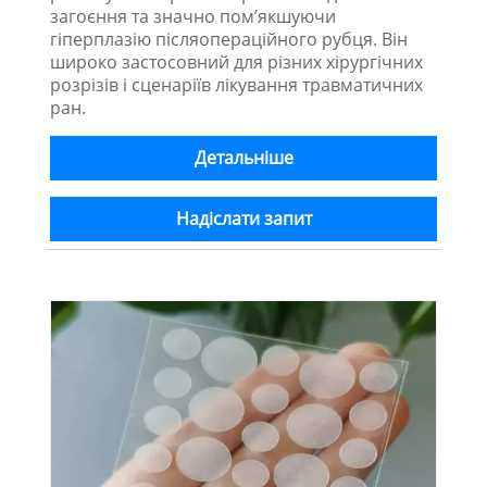
загоєння та значно пом’якшуючи
гіперплазію післяопераційного рубця. Він
широко застосовний для різних хірургічних
розрізів і сценаріїв лікування травматичних
ран.
Детальніше
Надіслати запит