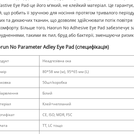
astive Eye Pad-це його м'який, не клейкий матеріал. Це гаранту
й, що робить її зручною для носіння протягом тривалого періоду
ких та дихаючих тканин, що дозволяє здійснювати потік повітр
комфорту. Більше того, Haorun No Adhesive Eye Pad забезпечує 
рудненнями, такими як пил, бруд або бактерії, зменшуючи ризи
run No Parameter Adley Eye Pad (специфікація)
одукт
Неадгезівна ока
змір
80*58 мм (м), 95*65 мм (L)
аковка
50шт/коробка
барвлення
Білий
теріал
Клей+непланий
ртифікат
CE, ISO, MDR, FSC
лата
TT, LC тощо