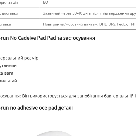
ерилізація
EO
с доставки
Зазвичай через 30-40 днів після підтвердження дру
ставка
Повітряний/морський вантаж, DHL, UPS, FedEx, TNT
run No Cadeive Pad Pad та застосування
версальний розмір
утливий
ка вага
рильний
тосування: Він використовується для запобігання бактеріальній 
run no adhesive oce pad деталі