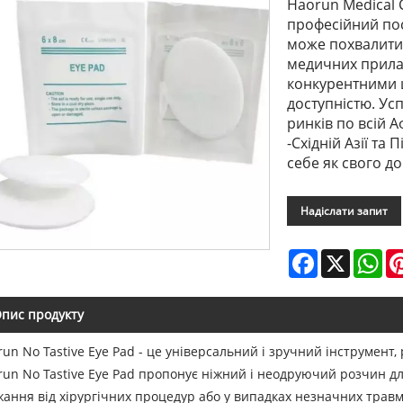
Haorun Medical 
професійний пос
може похвалитис
медичних прилад
конкурентними 
доступністю. Ус
ринків по всій А
-Східній Азії та
себе як свого д
Надіслати запит
Facebook
X
Wh
пис продукту
un No Tastive Eye Pad - це універсальний і зручний інструмент
run No Tastive Eye Pad пропонує ніжний і неодруючий розчин для
жання від хірургічних процедур або у випадках незначних трав