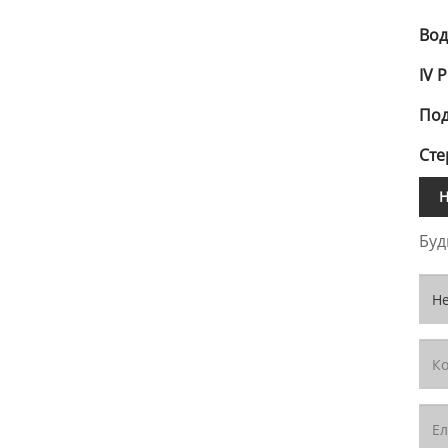
Вод
IV 
Под
Сте
Н
Буд