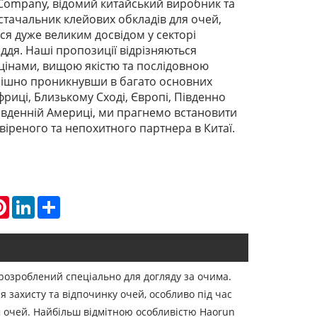
Company, відомий китайський виробник та
тачальник клейових обкладів для очей,
я дуже великим досвідом у секторі
дя. Наші пропозиції відрізняються
цінами, вищою якістю та послідовною
пішно проникнувши в багато основних
фриці, Близькому Сході, Європі, Південно
 Південній Америці, ми прагнемо встановити
овіреного та непохитного партнера в Китаї.
atsApp
Pinterest
LinkedIn
Share
, розроблений спеціально для догляду за очима.
 захисту та відпочинку очей, особливо під час
м очей. Найбільш відмітною особливістю Haorun