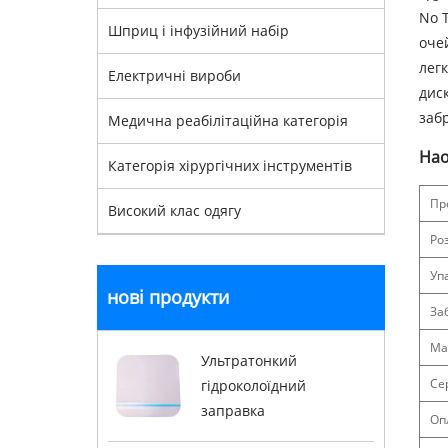
No T
Шприц і інфузійний набір
оче
лег
Електричні вироби
дис
заб
Медична реабілітаційна категорія
Hao
Категорія хірургічних інструментів
Пр
Високий клас одягу
Ро
Уп
нові продукти
За
Ма
Ультратонкий
Се
гідроколоїдний
заправка
Оп