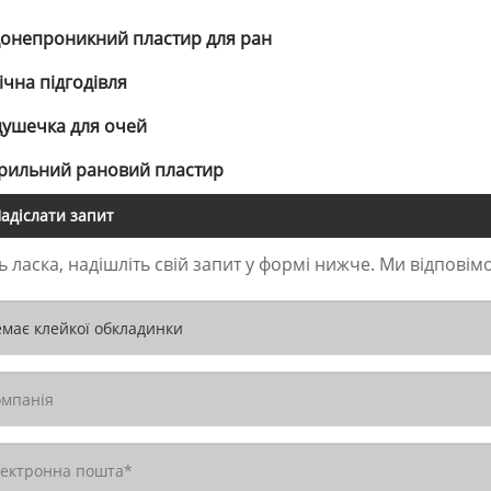
онепроникний пластир для ран
Річна підгодівля
ушечка для очей
рильний рановий пластир
адіслати запит
ь ласка, надішліть свій запит у формі нижче. Ми відповім