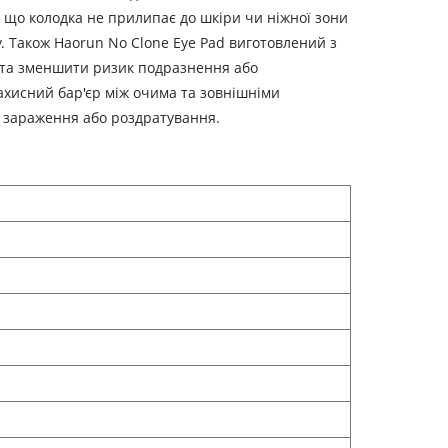
є, що колодка не прилипає до шкіри чи ніжної зони
. Також Haorun No Clone Eye Pad виготовлений з
я та зменшити ризик подразнення або
захисний бар'єр між очима та зовнішніми
к зараження або роздратування.