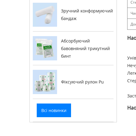
Ст
Зручний конформуючий
Ча
бандаж
До
Hao
Абсорбуючий
бавовняний трикутний
бинт
Уні
Неч
Лег
Сте
Фіксуючий рулон Pu
Зас
Hao
Всі новинки